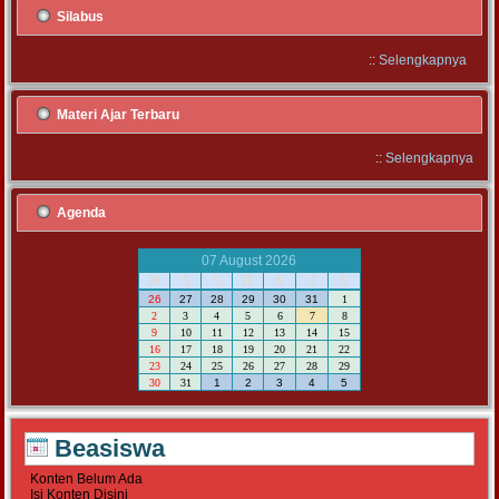
Silabus
::
Selengkapnya
Materi Ajar Terbaru
::
Selengkapnya
Agenda
07 August 2026
M
S
S
R
K
J
S
26
27
28
29
30
31
1
2
3
4
5
6
7
8
9
10
11
12
13
14
15
16
17
18
19
20
21
22
23
24
25
26
27
28
29
30
31
1
2
3
4
5
Beasiswa
Konten Belum Ada
Isi Konten Disini