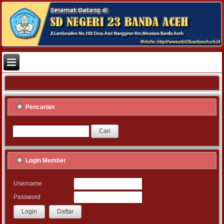
Pencarian
Login Member
:
Username
:
Password