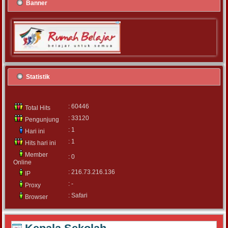
Banner
Statistik
: 60446
Total Hits
: 33120
Pengunjung
: 1
Hari ini
: 1
Hits hari ini
Member
: 0
Online
: 216.73.216.136
IP
: -
Proxy
: Safari
Browser