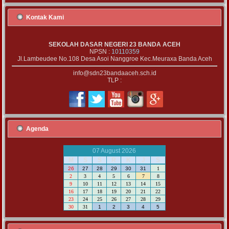
Kontak Kami
SEKOLAH DASAR NEGERI 23 BANDA ACEH
NPSN :
10110359
Jl.Lambeudee No.108 Desa Asoi Nanggroe Kec.Meuraxa Banda Aceh
info@sdn23bandaaceh.sch.id
TLP :
Agenda
07 August 2026
M
S
S
R
K
J
S
26
27
28
29
30
31
1
2
3
4
5
6
7
8
9
10
11
12
13
14
15
16
17
18
19
20
21
22
23
24
25
26
27
28
29
30
31
1
2
3
4
5