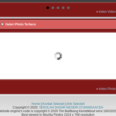
»
Index Video
Galeri Photo Terbaru
»
Index Photo
Home
|
Kontak Sekolah
|
Info Sekolah
Copyright © 2020.
SEKOLAH DASAR NEGERI 23 BANDA ACEH
ebsite engine's code is copyright © 2020 Tim Balitbang Kemdikbud versi 160320
Best viewed in Mozilla Firefox 1024 x 768 resolution