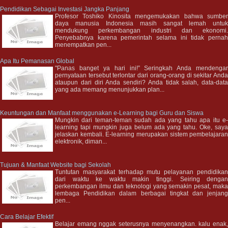
Pendidikan Sebagai Investasi Jangka Panjang
Profesor Toshiko Kinosita mengemukakan bahwa sumbe
daya manusia Indonesia masih sangat lemah untu
mendukung perkembangan industri dan ekonomi
Penyebabnya karena pemerintah selama ini tidak perna
menempatkan pen...
Apa Itu Pemanasan Global
"Panas banget ya hari ini!” Seringkah Anda mendenga
pernyataan tersebut terlontar dari orang-orang di sekitar And
ataupun dari diri Anda sendiri? Anda tidak salah, data-dat
yang ada memang menunjukkan plan...
Keuntungan dan Manfaat menggunakan e-Learning bagi Guru dan Siswa
Mungkin dari teman-teman sudah ada yang tahu apa itu e
learning tapi mungkin juga belum ada yang tahu. Oke, say
jelaskan kembali. E-learning merupakan sistem pembelajara
elektronik, diman...
Tujuan & Manfaat Website bagi Sekolah
Tuntutan masyarakat terhadap mutu pelayanan pendidika
dari waktu ke waktu makin tinggi. Seiring denga
perkembangan ilmu dan teknologi yang semakin pesat, mak
lembaga Pendidikan dalam berbagai tingkat dan jenjan
pen...
Cara Belajar Efektif
Belajar emang nggak seterusnya menyenangkan. kalu enak