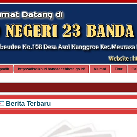
podik
https://disdikbud.bandaacehkota.go.id/
Alumni
Fitur
Gal
Se
Berita Terbaru