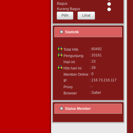
Bagus
Kurang Bagus
Lihat
Statistik
: 60492
Total Hits
: 33161
Pengunjung
: 23
Hari ini
: 28
Hits hari ini
: 0
Member Online
: 216.73.216.117
IP
: -
Proxy
: Safari
Browser
Status Member