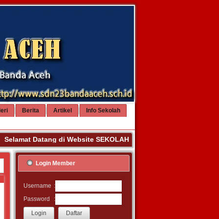
eri
Berita
Artikel
Info Sekolah
lamat Datang di Website SEKOLAH DASAR NEGERI 23 BANDA ACE
Login Member
:
Username
:
Password