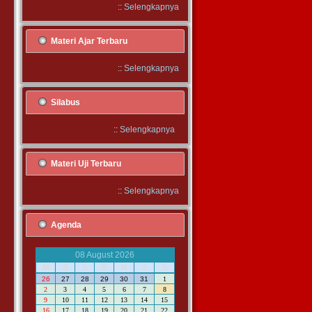
::
Selengkapnya
r
k
Materi Ajar Terbaru
.
h
::
Selengkapnya
r
Silabus
a
a
::
Selengkapnya
Materi Uji Terbaru
-
a
n
::
Selengkapnya
Agenda
n
n
a
08 August 2026
g
M
S
S
R
K
J
S
26
27
28
29
30
31
1
2
3
4
5
6
7
8
9
10
11
12
13
14
15
,
16
17
18
19
20
21
22